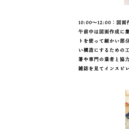
10:00～12:00：
午前中は図面作成に
トを使って細かい部
い構造にするための
署や専門の業者と協
雑誌を見てインスピ