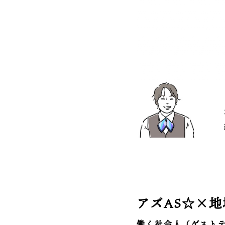
アズAS☆×
働く社会人（ゲスト