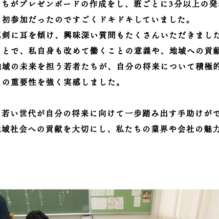
たちがプレゼンボードの作成をし、班ごとに3分以上の発
に初参加だったのですごくドキドキしていました。
真剣に耳を傾け、興味深い質問もたくさんいただきまし
ことで、私自身も改めて働くことの意義や、地域への貢
地域の未来を担う若者たちが、自分の将来について積極
ムの重要性を強く実感しました。
、若い世代が自分の将来に向けて一歩踏み出す手助けが
地域社会への貢献を大切にし、私たちの業界や会社の魅