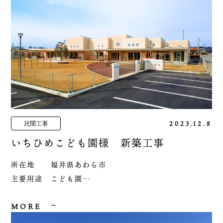
民間工事
2023.12.8
いちひめこども園様 新築工事
所在地 福井県あわら市
主要用途 こども園
工事種別 新築工事
主要構造 木造軸組
MORE
規模 平屋建て