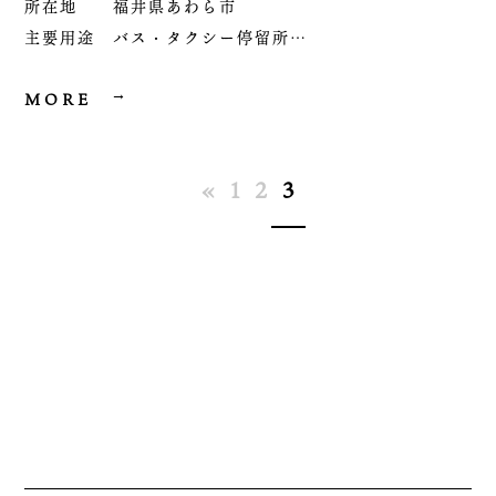
所在地 福井県あわら市
主要用途 バス・タクシー停留所
工事種別 新築工事
主要構造 鉄骨造
MORE
«
1
2
3