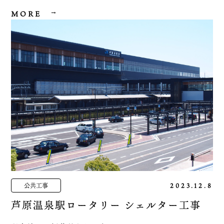
主要構造 鉄骨造
MORE
規模 平屋建て
公共工事
2023.12.8
芦原温泉駅ロータリー シェルター工事