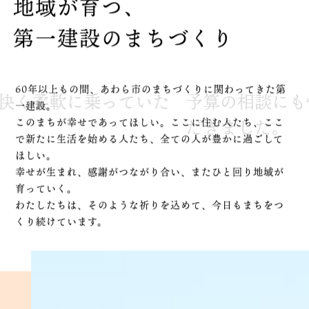
地
域
が
育
つ
、
第
一
建
設
の
ま
ち
づ
く
り
60年以上もの間、あわら市のまちづくりに関わってきた第
く柔軟に乗っていた
予算の相談にも快
一建設。
だきました。
このまちが幸せであってほしい。ここに住む人たち、ここ
で新たに生活を始める人たち、全ての人が豊かに過ごして
ほしい。
幸せが生まれ、感謝がつながり合い、またひと回り地域が
育っていく。
わたしたちは、そのような祈りを込めて、今日もまちをつ
くり続けています。