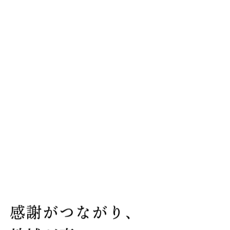
感
謝
が
つ
な
が
り
、